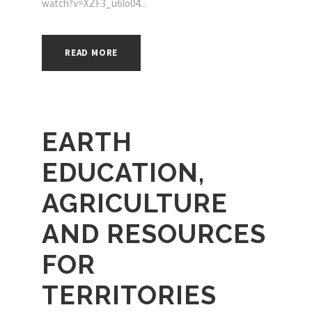
watch?v=XZF3_u6Io04...
READ MORE
EARTH
EDUCATION,
AGRICULTURE
AND RESOURCES
FOR
TERRITORIES