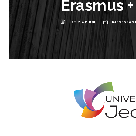
Erasmus +
LETIZIA BINDI
RASSEGNA S