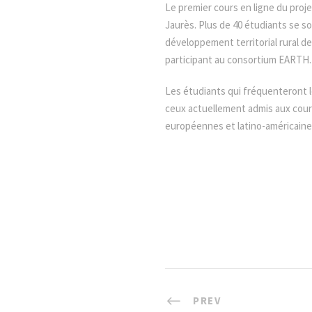
Le premier cours en ligne du proj
Jaurès. Plus de 40 étudiants se so
développement territorial rural d
participant au consortium EARTH. L
Les étudiants qui fréquenteront 
ceux actuellement admis aux cours
européennes et latino-américaines
PREV