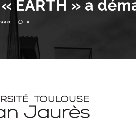
 « EARTH » a dém
TAMPA
0